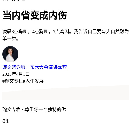
当内省变成内伤
凌晨3点鸟叫，4点狗叫，5点鸡叫。我告诉自己要与大自然融
单一步。
琬文
咨询师、东木大会演讲嘉宾
2023年4月1日
#
琬文专栏
#
人生发展
琬文专栏
·
尊重每一个独特的你
01