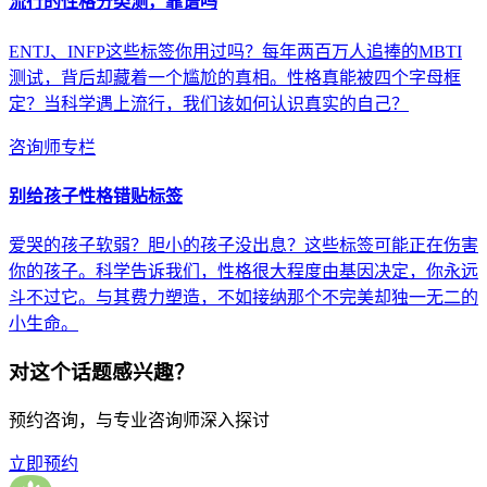
流行的性格分类测，靠谱吗
ENTJ、INFP这些标签你用过吗？每年两百万人追捧的MBTI
测试，背后却藏着一个尴尬的真相。性格真能被四个字母框
定？当科学遇上流行，我们该如何认识真实的自己？
咨询师专栏
别给孩子性格错贴标签
爱哭的孩子软弱？胆小的孩子没出息？这些标签可能正在伤害
你的孩子。科学告诉我们，性格很大程度由基因决定，你永远
斗不过它。与其费力塑造，不如接纳那个不完美却独一无二的
小生命。
对这个话题感兴趣？
预约咨询，与专业咨询师深入探讨
立即预约